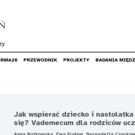
ORMA26
PRZEWODNIK
PROJEKTY
BADANIA MIĘD
Jak wspierać dziecko i nastolatk
się? Vademecum dla rodziców ucz
Anna Rutkowska, Ewa Frołow, Bernadetta Czerkaw