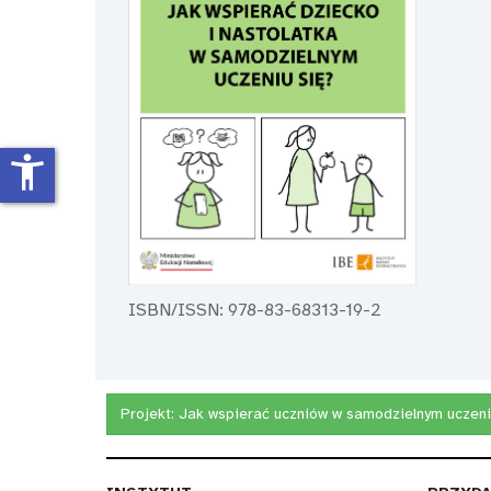
accessibility_new
ISBN/ISSN: 978-83-68313-19-2
Projekt:
Jak wspierać uczniów w samodzielnym uczeni