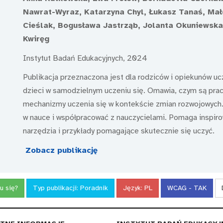
Nawrat-Wyraz, Katarzyna Chyl, Łukasz Tanaś, Ma
Cieślak, Bogusława Jastrząb, Jolanta Okuniewska
Kwiręg
Instytut Badań Edukacyjnych, 2024
Publikacja przeznaczona jest dla rodziców i opiekunów uc
dzieci w samodzielnym uczeniu się. Omawia, czym są pr
mechanizmy uczenia się w kontekście zmian rozwojowych. 
w nauce i współpracować z nauczycielami. Pomaga inspiro
narzędzia i przykłady pomagające skutecznie się uczyć.
Zobacz publikację
u się?
Typ publikacji:
Poradnik
Język:
PL
WCAG - TAK