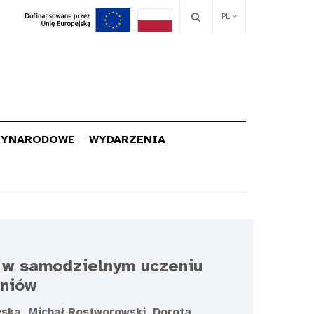
PL
ZYNARODOWE
WYDARZENIA
a w samodzielnym uczeniu
niów
ska, Michał Rostworowski, Dorota