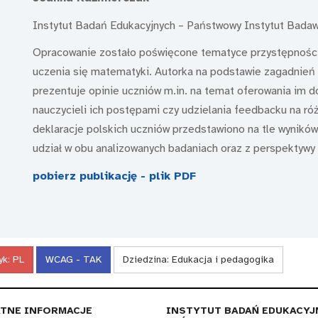
Instytut Badań Edukacyjnych – Państwowy Instytut Bada
Opracowanie zostało poświęcone tematyce przystępności n
uczenia się matematyki. Autorka na podstawie zagadni
prezentuje opinie uczniów m.in. na temat oferowania im 
nauczycieli ich postępami czy udzielania feedbacku na ró
deklaracje polskich uczniów przedstawiono na tle wyników 
udział w obu analizowanych badaniach oraz z perspektywy 
pobierz publikację - plik PDF
yk:
PL
WCAG - TAK
Dziedzina:
Edukacja i pedagogika
TNE INFORMACJE
INSTYTUT BADAŃ EDUKACYJ