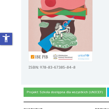
accessibility_new
ISBN: 978-83-67385-84-8
Projekt:
Szkoła dostępna dla wszystkich (UNICEF)