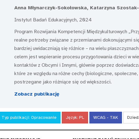
Anna Młynarczyk-Sokołowska, Katarzyna Szostak-K
Instytut Badań Edukacyjnych, 2024
Program Rozwijania Kompetencji Międzykulturowych „Prz
realne potrzeby związane z przemianami dokonującymi si
bardziej uwidaczniają się różnice – na wielu płaszczyzna
celem jest wspieranie procesu przygotowania dzieci w w
kontaktów z Obcymi i Innymi, głównie poprzez doświadcza
które ze względu na różne cechy (biologiczne, społeczne
postrzegane jako różniące się od większości.
Zobacz publikację
Typ publikacji:
Opracowanie
Język:
PL
WCAG - TAK
Dzied