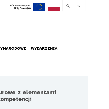
PL
ZYNARODOWE
WYDARZENIA
turowe z elementami
kompetencji