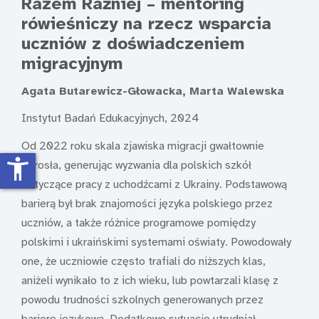
Razem Raźniej – mentoring
rówieśniczy na rzecz wsparcia
uczniów z doświadczeniem
migracyjnym
Agata Butarewicz-Głowacka, Marta Walewska
Instytut Badań Edukacyjnych, 2024
Od 2022 roku skala zjawiska migracji gwałtownie
accessibility_new
wzrosła, generując wyzwania dla polskich szkół
dotyczące pracy z uchodźcami z Ukrainy. Podstawową
barierą był brak znajomości języka polskiego przez
uczniów, a także różnice programowe pomiędzy
polskimi i ukraińskimi systemami oświaty. Powodowały
one, że uczniowie często trafiali do niższych klas,
aniżeli wynikało to z ich wieku, lub powtarzali klasę z
powodu trudności szkolnych generowanych przez
barierę językową. Dodatkowo sytuację utrudniał