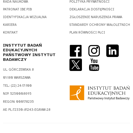
RADA NAUKOWA
POLITYKA PRYWATNOŚCI
PATRONAT IBE PIB
DEKLARACJA DOSTĘPNOŚCI
IDENTYFIKACJA WIZUALNA
ZGŁOSZENIE NARUSZENIA PRAWA
KARIERA
STANDARDY OCHRONY MAŁOLETNICH
KONTAKT
PLAN RÓWNOŚCI PŁCI
INSTYTUT BADAŃ
EDUKACYJNYCH
PAŃSTWOWY INSTYTUT
BADAWCZY
UL. GÓRCZEWSKA 8
01-180 WARSZAWA
TEL.: (22) 24-17-100
NIP: 5250008695
REGON: 000178235
AE: PL-72330-81243-EGRAW-28