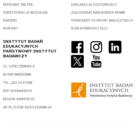
PATRONAT IBE PIB
DEKLARACJA DOSTĘPNOŚCI
IDENTYFIKACJA WIZUALNA
ZGŁOSZENIE NARUSZENIA PRAWA
KARIERA
STANDARDY OCHRONY MAŁOLETNICH
KONTAKT
PLAN RÓWNOŚCI PŁCI
INSTYTUT BADAŃ
EDUKACYJNYCH
PAŃSTWOWY INSTYTUT
BADAWCZY
UL. GÓRCZEWSKA 8
01-180 WARSZAWA
TEL.: (22) 24-17-100
NIP: 5250008695
REGON: 000178235
AE: PL-72330-81243-EGRAW-28