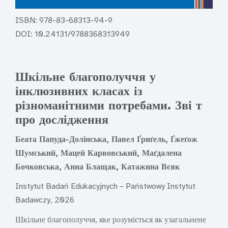
ISBN: 978-83-68313-94-9
DOI: 10.24131/9788368313949
Шкільне благополуччя у
інклюзивних класах із
різноманітними потребами. Зві т
про дослідження
Беата Папуда-Долінська, Павел Ґриґель, Ґжеґож
Шумський, Мацей Карвовський, Маґдалена
Бочковська, Анна Блащак, Катажина Вєяк
Instytut Badań Edukacyjnych – Państwowy Instytut
Badawczy, 2026
Шкільне благополуччя, яке розуміється як узагальнене