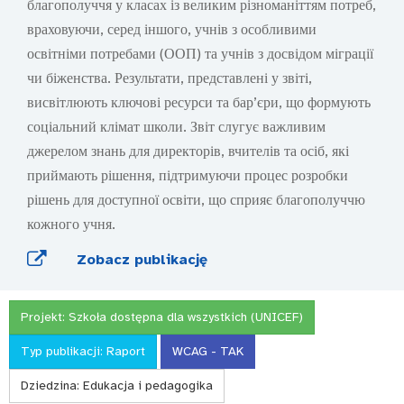
благополуччя у класах із великим різноманіттям потреб,
враховуючи, серед іншого, учнів з особливими
освітніми потребами (ООП) та учнів з досвідом міграції
чи біженства. Результати, представлені у звіті,
висвітлюють ключові ресурси та бар’єри, що формують
соціальний клімат школи. Звіт слугує важливим
джерелом знань для директорів, вчителів та осіб, які
приймають рішення, підтримуючи процес розробки
рішень для доступної освіти, що сприяє благополуччю
кожного учня.
Zobacz publikację
Projekt:
Szkoła dostępna dla wszystkich (UNICEF)
Typ publikacji:
Raport
WCAG - TAK
Dziedzina:
Edukacja i pedagogika