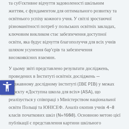
та суб’єктивне відчуття задоволеності шкільним
життям, є фундаментом для оптимального розвитку та
освітнього успіху кожного учня. У світлі зростаючої
різноманітності потреб у польських освітніх закладах,
ключовим викликом стає забезпечення доступної
освіти, яка будує відчуття благополуччя для всіх учнів
шляхом усунення бар’єрів та забезпечення
високоякісних взаємин.
У цьому звіті представлено результати досліджень,
проведених в Інституті освітніх досліджень —
accessibility_new
Державному дослідному інституті (IBE PIB) у межах
проєкту «Доступна школа для всіх» (ASA), що
реалізується у співпраці з Міністерством національної
освіти Польщі та ЮНІСЕФ. Аналіз охопив учнів 4–8
класів початкових шкіл (N=1608). Основною метою цієї
публікації є представлення картини шкільного