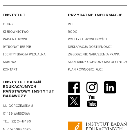
INSTYTUT
PRZYDATNE INFORMACJE
O NAS
BIP
KIEROWNICTWO
RODO
RADA NAUKOWA
POLITYKA PRYWATNOŚCI
PATRONAT IBE PIB
DEKLARACJA DOSTĘPNOŚCI
IDENTYFIKACJA WIZUALNA
ZGŁOSZENIE NARUSZENIA PRAWA
KARIERA
STANDARDY OCHRONY MAŁOLETNICH
KONTAKT
PLAN RÓWNOŚCI PŁCI
INSTYTUT BADAŃ
EDUKACYJNYCH
PAŃSTWOWY INSTYTUT
BADAWCZY
UL. GÓRCZEWSKA 8
01-180 WARSZAWA
TEL.: (22) 24-17-100
NIP: 5250008695