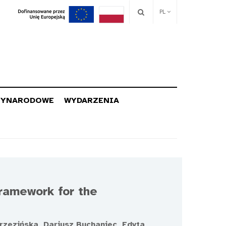
PL
ZYNARODOWE
WYDARZENIA
ramework for the
zezińska, Dariusz Buchaniec, Edyta