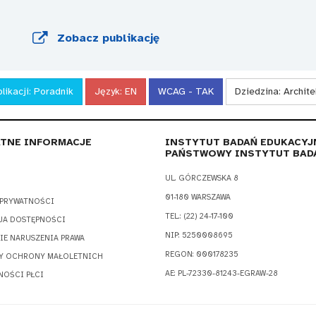
Zobacz publikację
likacji:
Poradnik
Język:
EN
WCAG - TAK
Dziedzina:
Archite
TNE INFORMACJE
INSTYTUT BADAŃ EDUKACYJ
PAŃSTWOWY INSTYTUT BAD
UL. GÓRCZEWSKA 8
01-180 WARSZAWA
 PRYWATNOŚCI
TEL.: (22) 24-17-100
JA DOSTĘPNOŚCI
NIP: 5250008695
IE NARUSZENIA PRAWA
REGON: 000178235
Y OCHRONY MAŁOLETNICH
AE: PL-72330-81243-EGRAW-28
NOŚCI PŁCI