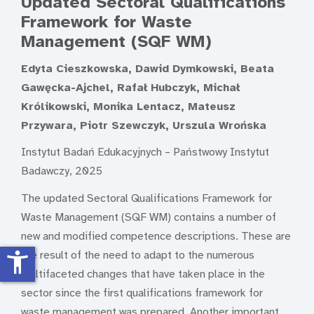
Updated Sectoral Qualifications
Framework for Waste
Management (SQF WM)
Edyta Cieszkowska, Dawid Dymkowski, Beata
Gawęcka-Ajchel, Rafał Hubczyk, Michał
Królikowski, Monika Lentacz, Mateusz
Przywara, Piotr Szewczyk, Urszula Wrońska
Instytut Badań Edukacyjnych – Państwowy Instytut
Badawczy, 2025
The updated Sectoral Qualifications Framework for
Waste Management (SQF WM) contains a number of
new and modified competence descriptions. These are
accessibility_new
the result of the need to adapt to the numerous
multifaceted changes that have taken place in the
sector since the first qualifications framework for
waste management was prepared. Another important