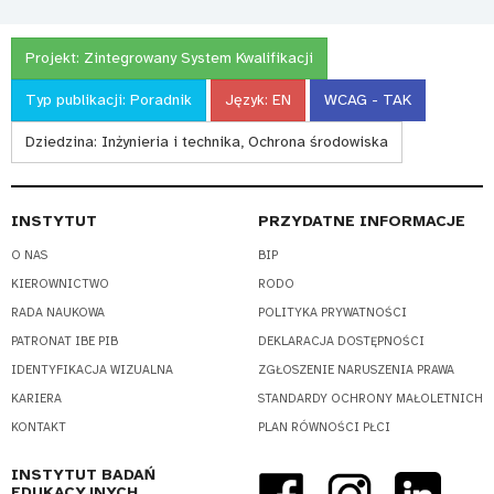
Projekt:
Zintegrowany System Kwalifikacji
Typ publikacji:
Poradnik
Język:
EN
WCAG - TAK
Dziedzina:
Inżynieria i technika, Ochrona środowiska
INSTYTUT
PRZYDATNE INFORMACJE
O NAS
BIP
KIEROWNICTWO
RODO
RADA NAUKOWA
POLITYKA PRYWATNOŚCI
PATRONAT IBE PIB
DEKLARACJA DOSTĘPNOŚCI
IDENTYFIKACJA WIZUALNA
ZGŁOSZENIE NARUSZENIA PRAWA
KARIERA
STANDARDY OCHRONY MAŁOLETNICH
KONTAKT
PLAN RÓWNOŚCI PŁCI
INSTYTUT BADAŃ
EDUKACYJNYCH