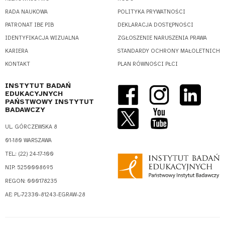
RADA NAUKOWA
POLITYKA PRYWATNOŚCI
PATRONAT IBE PIB
DEKLARACJA DOSTĘPNOŚCI
IDENTYFIKACJA WIZUALNA
ZGŁOSZENIE NARUSZENIA PRAWA
KARIERA
STANDARDY OCHRONY MAŁOLETNICH
KONTAKT
PLAN RÓWNOŚCI PŁCI
INSTYTUT BADAŃ
EDUKACYJNYCH
PAŃSTWOWY INSTYTUT
BADAWCZY
UL. GÓRCZEWSKA 8
01-180 WARSZAWA
TEL.: (22) 24-17-100
NIP: 5250008695
REGON: 000178235
AE: PL-72330-81243-EGRAW-28