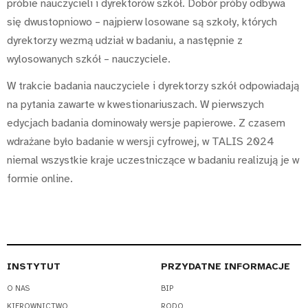
próbie nauczycieli i dyrektorów szkół. Dobór próby odbywa
się dwustopniowo – najpierw losowane są szkoły, których
dyrektorzy wezmą udział w badaniu, a następnie z
wylosowanych szkół – nauczyciele.
W trakcie badania nauczyciele i dyrektorzy szkół odpowiadają
na pytania zawarte w kwestionariuszach. W pierwszych
edycjach badania dominowały wersje papierowe. Z czasem
wdrażane było badanie w wersji cyfrowej, w TALIS 2024
niemal wszystkie kraje uczestniczące w badaniu realizują je w
formie online.
INSTYTUT
PRZYDATNE INFORMACJE
O NAS
BIP
KIEROWNICTWO
RODO