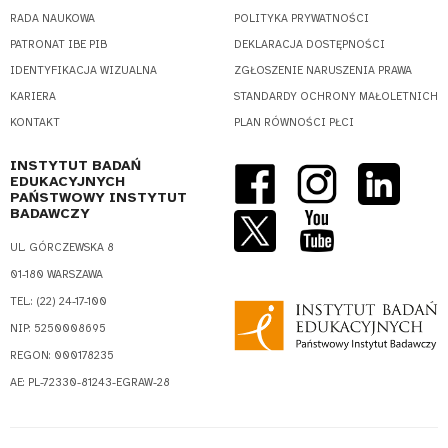
RADA NAUKOWA
POLITYKA PRYWATNOŚCI
PATRONAT IBE PIB
DEKLARACJA DOSTĘPNOŚCI
IDENTYFIKACJA WIZUALNA
ZGŁOSZENIE NARUSZENIA PRAWA
KARIERA
STANDARDY OCHRONY MAŁOLETNICH
KONTAKT
PLAN RÓWNOŚCI PŁCI
INSTYTUT BADAŃ
EDUKACYJNYCH
PAŃSTWOWY INSTYTUT
BADAWCZY
UL. GÓRCZEWSKA 8
01-180 WARSZAWA
TEL.: (22) 24-17-100
NIP: 5250008695
REGON: 000178235
AE: PL-72330-81243-EGRAW-28