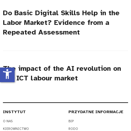
Do Basic Digital Skills Help in the
Labor Market? Evidence from a
Repeated Assessment
The impact of the AI revolution on
accessibility_new
the ICT labour market
INSTYTUT
PRZYDATNE INFORMACJE
O NAS
BIP
KIEROWNICTWO
RODO