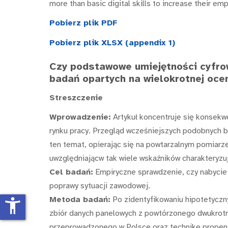
more than basic digital skills to increase their emp
Pobierz plik PDF
Pobierz plik XLSX (appendix 1)
Czy podstawowe umiejętności cyfro
badań opartych na wielokrotnej oce
Streszczenie
Wprowadzenie:
Artykuł koncentruje się konsekw
rynku pracy. Przegląd wcześniejszych podobnych ba
ten temat, opierając się na powtarzalnym pomiar
uwzględniającw tak wiele wskaźników charakteryz
Cel badań:
Empiryczne sprawdzenie, czy nabycie
poprawy sytuacji zawodowej.
Metoda badań:
Po zidentyfikowaniu hipotetycz
accessibility_new
zbiór danych panelowych z powtórzonego dwukrot
przeprowadzonego w Polsce oraz technikę propens