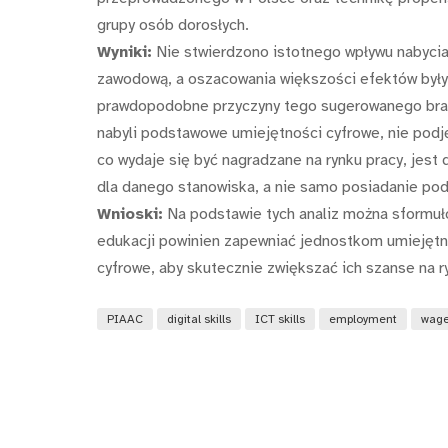
grupy osób dorosłych.
Wyniki:
Nie stwierdzono istotnego wpływu nabycia
zawodową, a oszacowania większości efektów były 
prawdopodobne przyczyny tego sugerowanego braku
nabyli podstawowe umiejętności cyfrowe, nie podję
co wydaje się być nagradzane na rynku pracy, jes
dla danego stanowiska, a nie samo posiadanie po
Wnioski:
Na podstawie tych analiz można sformuło
edukacji powinien zapewniać jednostkom umiejęt
cyfrowe, aby skutecznie zwiększać ich szanse na r
PIAAC
digital skills
ICT skills
employment
wag