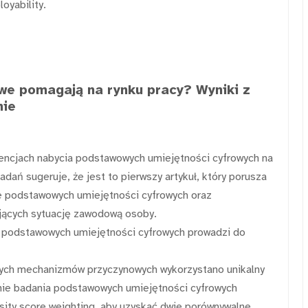
loyability.
we pomagają na rynku pracy? Wyniki z
nie
encjach nabycia podstawowych umiejętności cyfrowych na
dań sugeruje, że jest to pierwszy artykuł, który porusza
ze podstawowych umiejętności cyfrowych oraz
ujących sytuację zawodową osoby.
 podstawowych umiejętności cyfrowych prowadzi do
nych mechanizmów przyczynowych wykorzystano unikalny
nie badania podstawowych umiejętności cyfrowych
ity score weighting, aby uzyskać dwie porównywalne