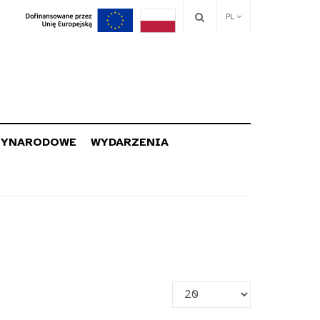
PL
ZYNARODOWE
WYDARZENIA
Pokaż
#