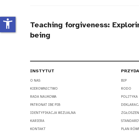
tytułu
accessibility_new
Teaching forgiveness: Explori
being
INSTYTUT
PRZYDA
O NAS
BIP
KIEROWNICTWO
RODO
RADA NAUKOWA
POLITYKA
PATRONAT IBE PIB
DEKLARAC
IDENTYFIKACJA WIZUALNA
ZGŁOSZEN
KARIERA
STANDARD
KONTAKT
PLAN RÓW