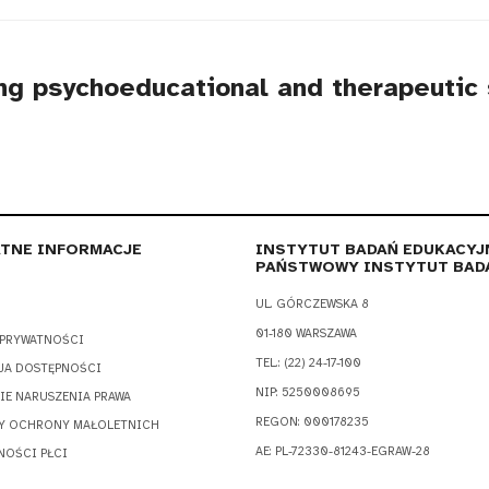
ng psychoeducational and therapeutic s
TNE INFORMACJE
INSTYTUT BADAŃ EDUKACYJ
PAŃSTWOWY INSTYTUT BAD
UL. GÓRCZEWSKA 8
01-180 WARSZAWA
 PRYWATNOŚCI
TEL.: (22) 24-17-100
JA DOSTĘPNOŚCI
NIP: 5250008695
IE NARUSZENIA PRAWA
REGON: 000178235
Y OCHRONY MAŁOLETNICH
AE: PL-72330-81243-EGRAW-28
NOŚCI PŁCI