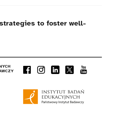
trategies to foster well-
NYCH
AWCZY