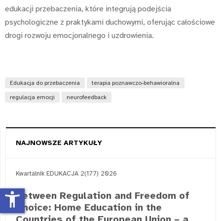
edukacji przebaczenia, które integrują podejścia
psychologiczne z praktykami duchowymi, oferując całościowe
drogi rozwoju emocjonalnego i uzdrowienia.
Edukacja do przebaczenia
terapia poznawczo-behawioralna
regulacja emocji
neurofeedback
NAJNOWSZE ARTYKUŁY
Kwartalnik EDUKACJA 2(177) 2026
Between Regulation and Freedom of
accessibility_new
Choice: Home Education in the
Countries of the European Union – a