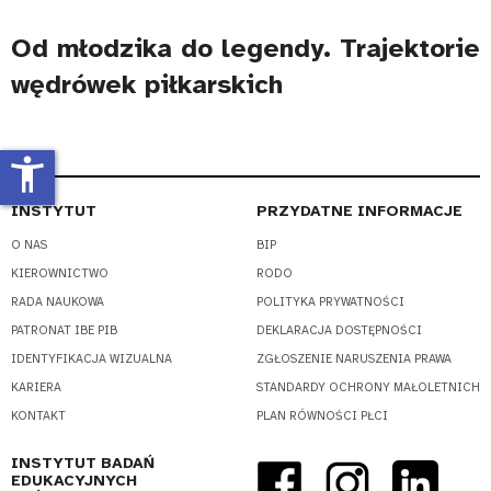
Od młodzika do legendy. Trajektorie
wędrówek piłkarskich
accessibility_new
INSTYTUT
PRZYDATNE INFORMACJE
O NAS
BIP
KIEROWNICTWO
RODO
RADA NAUKOWA
POLITYKA PRYWATNOŚCI
PATRONAT IBE PIB
DEKLARACJA DOSTĘPNOŚCI
IDENTYFIKACJA WIZUALNA
ZGŁOSZENIE NARUSZENIA PRAWA
KARIERA
STANDARDY OCHRONY MAŁOLETNICH
KONTAKT
PLAN RÓWNOŚCI PŁCI
INSTYTUT BADAŃ
EDUKACYJNYCH