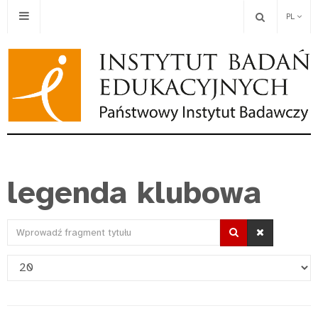
PL
legenda klubowa
Wprowadź
fragment
Pokaż
tytułu
#