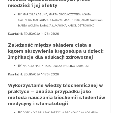
młodzież i jej efekty
BY
MARIOLA ŁAGUNA, MARTA BRODACZEWSKA, AGATA
CALIŃSKA, MAŁGORZATA NACZAS, JAKUB RÓG, ADAM ŚWIDRAK,
MARIA WOLSKA, NATALIA ŁUKAWSKA, KAROL OSTROWSKI
Kwartalnik EDUKACJA 1(176) 2026
Zależność między składem ciała a
kątem skrzywienia kręgosłupa u dzieci:
Implikacje dla edukacji zdrowotnej
BY
NATALIA HABIK-TATAROWSKA, PAULINA SZUMILAS
Kwartalnik EDUKACJA 1(176) 2026
Wykorzystanie wiedzy biochemicznej w
praktyce − analiza przypadku jako
metoda nauczania biochemii studentów
medycyny i stomatologii
BY
DOMINIKA SZLĘZAK, PATRYCJA BRONOWICKA-ADAMSKA