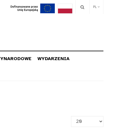
PL
ZYNARODOWE
WYDARZENIA
Pokaż
#