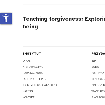
tytułu
accessibility_new
Teaching forgiveness: Explori
being
INSTYTUT
PRZYDA
O NAS
BIP
KIEROWNICTWO
RODO
RADA NAUKOWA
POLITYKA
PATRONAT IBE PIB
DEKLARAC
IDENTYFIKACJA WIZUALNA
ZGŁOSZEN
KARIERA
STANDARD
KONTAKT
PLAN RÓW