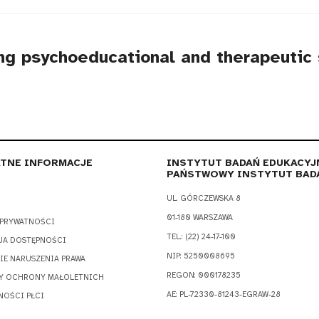
ng psychoeducational and therapeutic s
TNE INFORMACJE
INSTYTUT BADAŃ EDUKACYJ
PAŃSTWOWY INSTYTUT BAD
UL. GÓRCZEWSKA 8
01-180 WARSZAWA
 PRYWATNOŚCI
TEL.: (22) 24-17-100
JA DOSTĘPNOŚCI
NIP: 5250008695
IE NARUSZENIA PRAWA
REGON: 000178235
Y OCHRONY MAŁOLETNICH
AE: PL-72330-81243-EGRAW-28
NOŚCI PŁCI