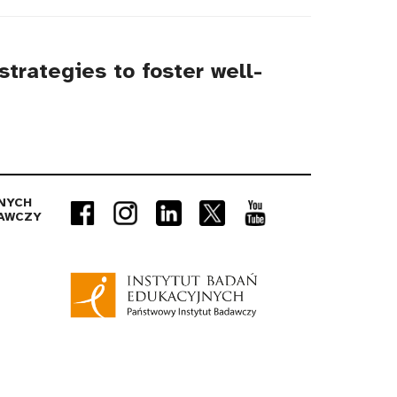
trategies to foster well-
NYCH
AWCZY