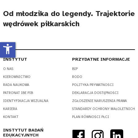
Od młodzika do legendy. Trajektorie
wędrówek piłkarskich
accessibility_new
INSTYTUT
PRZYDATNE INFORMACJE
O NAS
BIP
KIEROWNICTWO
RODO
RADA NAUKOWA
POLITYKA PRYWATNOŚCI
PATRONAT IBE PIB
DEKLARACJA DOSTĘPNOŚCI
IDENTYFIKACJA WIZUALNA
ZGŁOSZENIE NARUSZENIA PRAWA
KARIERA
STANDARDY OCHRONY MAŁOLETNICH
KONTAKT
PLAN RÓWNOŚCI PŁCI
INSTYTUT BADAŃ
EDUKACYJNYCH