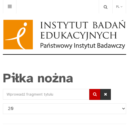
PL
Piłka nożna
Wprowadź
fragment
Pokaż
tytułu
#