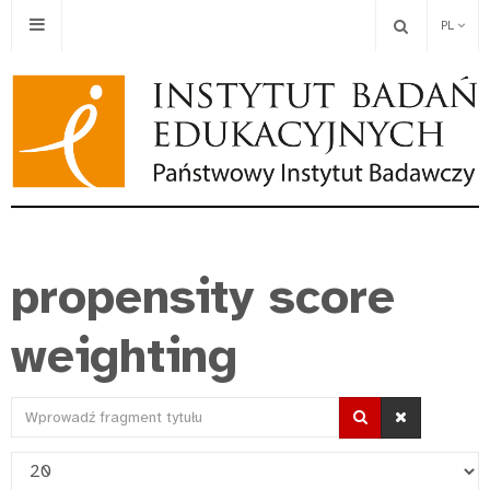
PL
propensity score
weighting
Wprowadź
fragment
Pokaż
tytułu