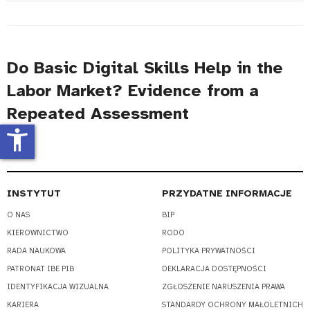
#
Do Basic Digital Skills Help in the
Labor Market? Evidence from a
Repeated Assessment
accessibility_new
INSTYTUT
PRZYDATNE INFORMACJE
O NAS
BIP
KIEROWNICTWO
RODO
RADA NAUKOWA
POLITYKA PRYWATNOŚCI
PATRONAT IBE PIB
DEKLARACJA DOSTĘPNOŚCI
IDENTYFIKACJA WIZUALNA
ZGŁOSZENIE NARUSZENIA PRAWA
KARIERA
STANDARDY OCHRONY MAŁOLETNICH