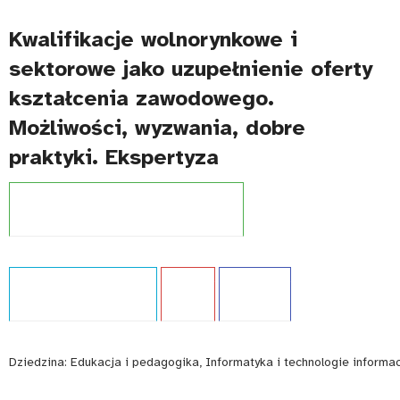
Kwalifikacje wolnorynkowe i
sektorowe jako uzupełnienie oferty
kształcenia zawodowego.
Możliwości, wyzwania, dobre
praktyki. Ekspertyza
Projekt:
Zintegrowany System Kwalifikacji
Typ publikacji:
Ekspertyza
Język:
PL
WCAG - TAK
Dziedzina:
Edukacja i pedagogika, Informatyka i technologie informa