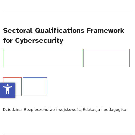
Sectoral Qualifications Framework
for Cybersecurity
Projekt:
Zintegrowany System Kwalifikacji
Typ publikacji:
Poradnik
Język:
EN
WCAG - TAK
accessibility_new
Dziedzina:
Bezpieczeństwo i wojskowość, Edukacja i pedagogika