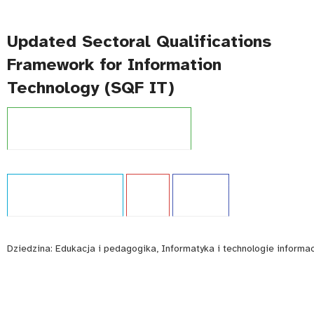
Updated Sectoral Qualifications
Framework for Information
Technology (SQF IT)
Projekt:
Zintegrowany System Kwalifikacji
Typ publikacji:
Ekspertyza
Język:
EN
WCAG - TAK
Dziedzina:
Edukacja i pedagogika, Informatyka i technologie informa