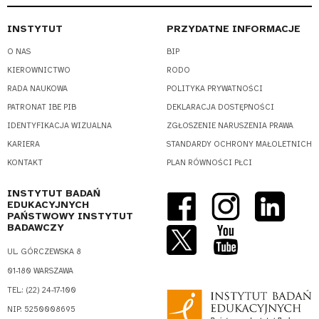
INSTYTUT
PRZYDATNE INFORMACJE
O NAS
BIP
KIEROWNICTWO
RODO
RADA NAUKOWA
POLITYKA PRYWATNOŚCI
PATRONAT IBE PIB
DEKLARACJA DOSTĘPNOŚCI
IDENTYFIKACJA WIZUALNA
ZGŁOSZENIE NARUSZENIA PRAWA
KARIERA
STANDARDY OCHRONY MAŁOLETNICH
KONTAKT
PLAN RÓWNOŚCI PŁCI
INSTYTUT BADAŃ
EDUKACYJNYCH
PAŃSTWOWY INSTYTUT
BADAWCZY
UL. GÓRCZEWSKA 8
01-180 WARSZAWA
TEL.: (22) 24-17-100
NIP: 5250008695