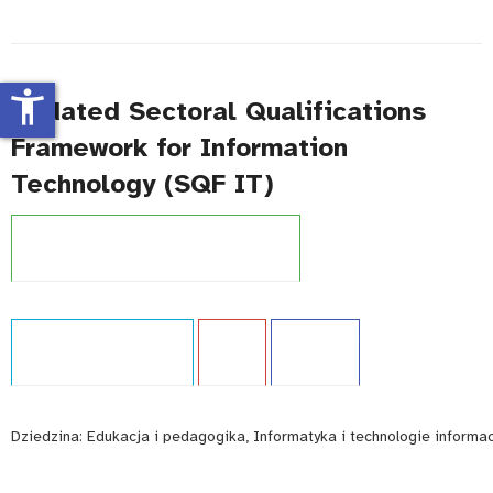
accessibility_new
Updated Sectoral Qualifications
Framework for Information
Technology (SQF IT)
Projekt:
Zintegrowany System Kwalifikacji
Typ publikacji:
Ekspertyza
Język:
EN
WCAG - TAK
Dziedzina:
Edukacja i pedagogika, Informatyka i technologie informa