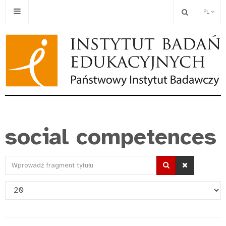
PL
social competences
Wprowadź
fragment
Pokaż
tytułu
#