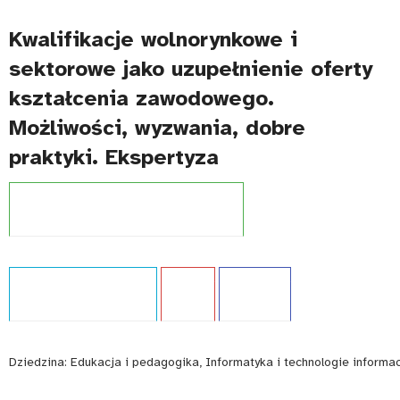
Kwalifikacje wolnorynkowe i
sektorowe jako uzupełnienie oferty
kształcenia zawodowego.
Możliwości, wyzwania, dobre
praktyki. Ekspertyza
Projekt:
Zintegrowany System Kwalifikacji
Typ publikacji:
Ekspertyza
Język:
PL
WCAG - TAK
Dziedzina:
Edukacja i pedagogika, Informatyka i technologie informa