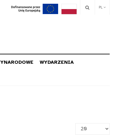
PL
ZYNARODOWE
WYDARZENIA
Pokaż
#