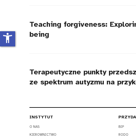
tytułu
Teaching forgiveness: Explori
being
accessibility_new
Terapeutyczne punkty przedsz
ze spektrum autyzmu na przyk
INSTYTUT
PRZYDA
O NAS
BIP
KIEROWNICTWO
RODO