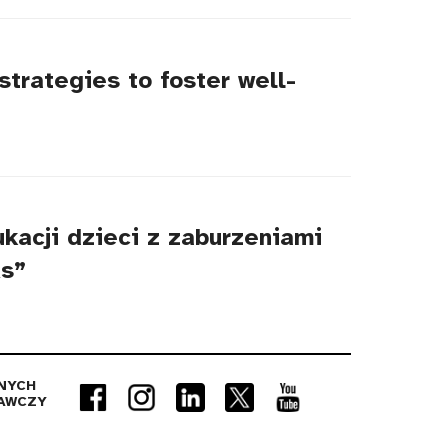
trategies to foster well-
kacji dzieci z zaburzeniami
As”
NYCH
AWCZY