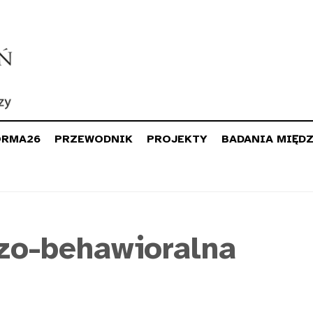
ORMA26
PRZEWODNIK
PROJEKTY
BADANIA MIĘD
zo-behawioralna