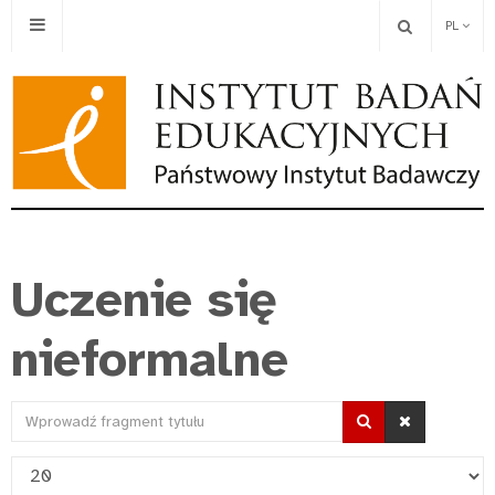
PL
Uczenie się
nieformalne
Wprowadź
fragment
Pokaż
tytułu