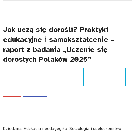
#
Jak uczą się dorośli? Praktyki
edukacyjne i samokształcenie –
raport z badania „Uczenie się
dorosłych Polaków 2025”
Projekt:
Zintegrowany System Kwalifikacji
Typ publikacji:
Raport
Język:
PL
WCAG - TAK
Dziedzina:
Edukacja i pedagogika, Socjologia i społeczeństwo