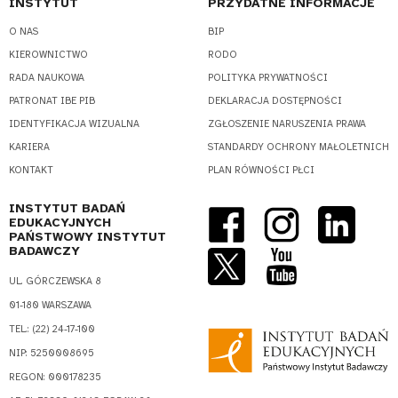
INSTYTUT
PRZYDATNE INFORMACJE
O NAS
BIP
KIEROWNICTWO
RODO
RADA NAUKOWA
POLITYKA PRYWATNOŚCI
PATRONAT IBE PIB
DEKLARACJA DOSTĘPNOŚCI
IDENTYFIKACJA WIZUALNA
ZGŁOSZENIE NARUSZENIA PRAWA
KARIERA
STANDARDY OCHRONY MAŁOLETNICH
KONTAKT
PLAN RÓWNOŚCI PŁCI
INSTYTUT BADAŃ
EDUKACYJNYCH
PAŃSTWOWY INSTYTUT
BADAWCZY
UL. GÓRCZEWSKA 8
01-180 WARSZAWA
TEL.: (22) 24-17-100
NIP: 5250008695
REGON: 000178235