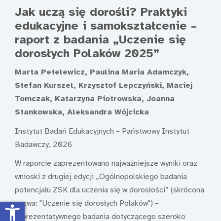
Jak uczą się dorośli? Praktyki
edukacyjne i samokształcenie –
raport z badania „Uczenie się
dorosłych Polaków 2025”
Marta Petelewicz, Paulina Maria Adamczyk,
Stefan Kurszel, Krzysztof Lepczyński, Maciej
Tomczak, Katarzyna Piotrowska, Joanna
Stankowska, Aleksandra Wójcicka
Instytut Badań Edukacyjnych – Państwowy Instytut
Badawczy, 2026
W raporcie zaprezentowano najważniejsze wyniki oraz
wnioski z drugiej edycji „Ogólnopolskiego badania
potencjału ZSK dla uczenia się w dorosłości” (skrócona
nazwa: "Uczenie się dorosłych Polaków") –
accessibility_new
reprezentatywnego badania dotyczącego szeroko