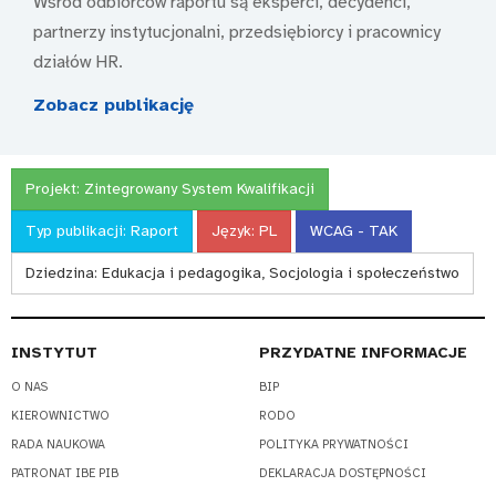
Wśród odbiorców raportu są eksperci, decydenci,
partnerzy instytucjonalni, przedsiębiorcy i pracownicy
działów HR.
Zobacz publikację
Projekt:
Zintegrowany System Kwalifikacji
Typ publikacji:
Raport
Język:
PL
WCAG - TAK
Dziedzina:
Edukacja i pedagogika, Socjologia i społeczeństwo
INSTYTUT
PRZYDATNE INFORMACJE
O NAS
BIP
KIEROWNICTWO
RODO
RADA NAUKOWA
POLITYKA PRYWATNOŚCI
PATRONAT IBE PIB
DEKLARACJA DOSTĘPNOŚCI