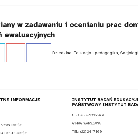
iany w zadawaniu i ocenianiu prac do
ń ewaluacyjnych
ort
Język:
PL
WCAG - TAK
Dziedzina:
Edukacja i pedagogika, Socjolog
TNE INFORMACJE
INSTYTUT BADAŃ EDUKACYJ
PAŃSTWOWY INSTYTUT BAD
UL. GÓRCZEWSKA 8
01-180 WARSZAWA
 PRYWATNOŚCI
TEL.: (22) 24-17-100
JA DOSTĘPNOŚCI