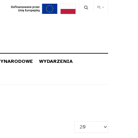
PL
ZYNARODOWE
WYDARZENIA
Pokaż
#