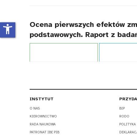
tytułu
Ocena pierwszych efektów zm
accessibility_new
podstawowych. Raport z bada
Projekt:
Wsparcie rozwoju edukacji
Typ publikacji:
Rap
INSTYTUT
PRZYDA
O NAS
BIP
KIEROWNICTWO
RODO
RADA NAUKOWA
POLITYKA
PATRONAT IBE PIB
DEKLARAC