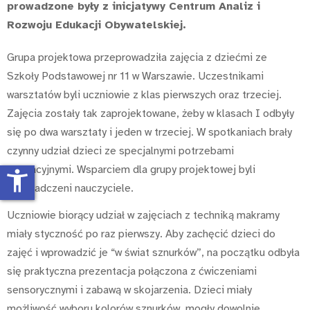
prowadzone były z inicjatywy Centrum Analiz i
Rozwoju Edukacji Obywatelskiej.
Grupa projektowa przeprowadziła zajęcia z dziećmi ze
Szkoły Podstawowej nr 11 w Warszawie. Uczestnikami
warsztatów byli uczniowie z klas pierwszych oraz trzeciej.
Zajęcia zostały tak zaprojektowane, żeby w klasach I odbyły
się po dwa warsztaty i jeden w trzeciej. W spotkaniach brały
czynny udział dzieci ze specjalnymi potrzebami
edukacyjnymi. Wsparciem dla grupy projektowej byli
accessibility_new
doświadczeni nauczyciele.
Uczniowie biorący udział w zajęciach z techniką makramy
miały styczność po raz pierwszy. Aby zachęcić dzieci do
zajęć i wprowadzić je “w świat sznurków”, na początku odbyła
się praktyczna prezentacja połączona z ćwiczeniami
sensorycznymi i zabawą w skojarzenia. Dzieci miały
możliwość wyboru kolorów sznurków, mogły dowolnie