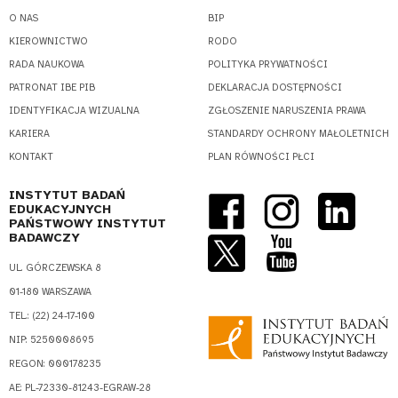
O NAS
BIP
KIEROWNICTWO
RODO
RADA NAUKOWA
POLITYKA PRYWATNOŚCI
PATRONAT IBE PIB
DEKLARACJA DOSTĘPNOŚCI
IDENTYFIKACJA WIZUALNA
ZGŁOSZENIE NARUSZENIA PRAWA
KARIERA
STANDARDY OCHRONY MAŁOLETNICH
KONTAKT
PLAN RÓWNOŚCI PŁCI
INSTYTUT BADAŃ
EDUKACYJNYCH
PAŃSTWOWY INSTYTUT
BADAWCZY
UL. GÓRCZEWSKA 8
01-180 WARSZAWA
TEL.: (22) 24-17-100
NIP: 5250008695
REGON: 000178235
AE: PL-72330-81243-EGRAW-28