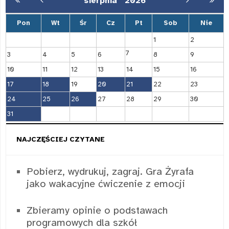
sierpnia
2026
Pon
Wt
Śr
Cz
Pt
Sob
Nie
1
2
7
3
4
5
6
8
9
10
11
12
13
14
15
16
17
18
19
20
21
22
23
24
25
26
27
28
29
30
31
NAJCZĘŚCIEJ CZYTANE
Pobierz, wydrukuj, zagraj. Gra Żyrafa
jako wakacyjne ćwiczenie z emocji
Zbieramy opinie o podstawach
programowych dla szkół