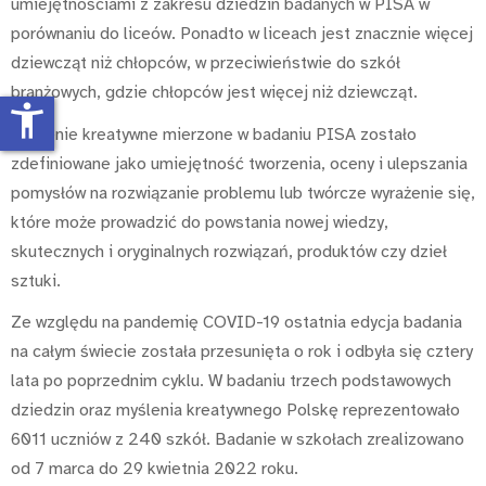
umiejętnościami z zakresu dziedzin badanych w PISA w
porównaniu do liceów. Ponadto w liceach jest znacznie więcej
dziewcząt niż chłopców, w przeciwieństwie do szkół
branżowych, gdzie chłopców jest więcej niż dziewcząt.
accessibility_new
Myślenie kreatywne mierzone w badaniu PISA zostało
zdefiniowane jako umiejętność tworzenia, oceny i ulepszania
pomysłów na rozwiązanie problemu lub twórcze wyrażenie się,
które może prowadzić do powstania nowej wiedzy,
skutecznych i oryginalnych rozwiązań, produktów czy dzieł
sztuki.
Ze względu na pandemię COVID-19 ostatnia edycja badania
na całym świecie została przesunięta o rok i odbyła się cztery
lata po poprzednim cyklu. W badaniu trzech podstawowych
dziedzin oraz myślenia kreatywnego Polskę reprezentowało
6011 uczniów z 240 szkół. Badanie w szkołach zrealizowano
od 7 marca do 29 kwietnia 2022 roku.