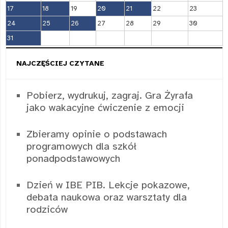
17
18
19
20
21
22
23
24
25
26
27
28
29
30
31
NAJCZĘŚCIEJ CZYTANE
Pobierz, wydrukuj, zagraj. Gra Żyrafa
jako wakacyjne ćwiczenie z emocji
Zbieramy opinie o podstawach
programowych dla szkół
ponadpodstawowych
Dzień w IBE PIB. Lekcje pokazowe,
debata naukowa oraz warsztaty dla
rodziców