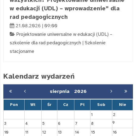
w edukacji (UDL) – wprowadzenie” dla
rad pedagogicznych
21.08.2026 | 09:00
Projektowanie uniwersalne w edukacji (UDL) –
szkolenie dla rad pedagogicznych
|
Szkolenie
stacjonarne
Kalendarz wydarzeń
sierpnia
2026
Pon
Wt
Śr
Cz
Pt
Sob
Nie
1
2
9
3
4
5
6
7
8
10
11
12
13
14
15
16