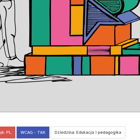
yk:
PL
WCAG - TAK
Dziedzina:
Edukacja i pedagogika