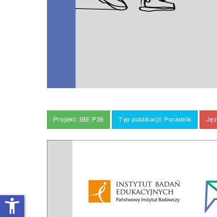
Projekt:
IBE PIB
Typ publikacji:
Poradnik
Jęz
accessibility_new