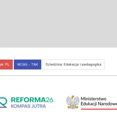
yk:
PL
WCAG - TAK
Dziedzina:
Edukacja i pedagogika