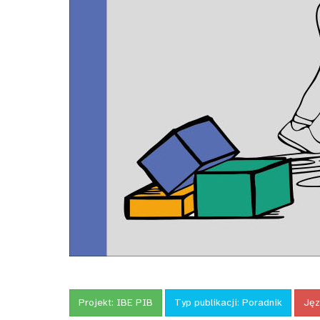
Projekt:
IBE PIB
Typ publikacji:
Poradnik
Jęz