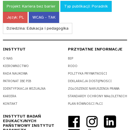
Projekt:
Kariera bez barier
Typ publikacji:
Poradnik
Język:
PL
WCAG - TAK
Dziedzina:
Edukacja i pedagogika
INSTYTUT
PRZYDATNE INFORMACJE
O NAS
BIP
KIEROWNICTWO
RODO
RADA NAUKOWA
POLITYKA PRYWATNOŚCI
PATRONAT IBE PIB
DEKLARACJA DOSTĘPNOŚCI
IDENTYFIKACJA WIZUALNA
ZGŁOSZENIE NARUSZENIA PRAWA
KARIERA
STANDARDY OCHRONY MAŁOLETNICH
KONTAKT
PLAN RÓWNOŚCI PŁCI
INSTYTUT BADAŃ
EDUKACYJNYCH
PAŃSTWOWY INSTYTUT