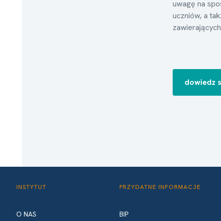
uwagę na spos
uczniów, a ta
zawierających 
dowiedz s
INSTYTUT
PRZYDATNE INFORMACJE
O NAS
BIP