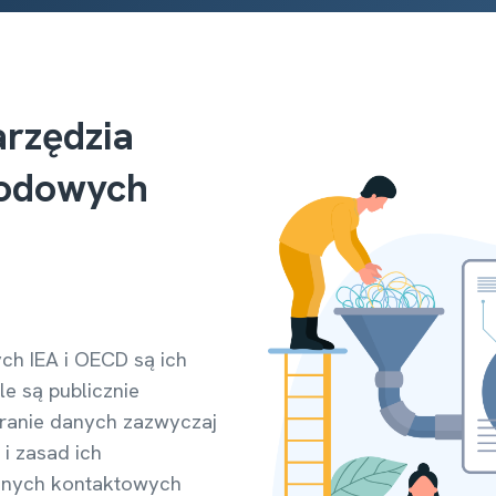
arzędzia
rodowych
h IEA i OECD są ich
le są publicznie
eranie danych zazwyczaj
i zasad ich
danych kontaktowych