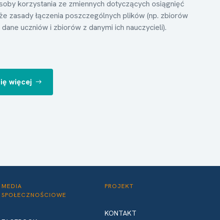
oby korzystania ze zmiennych dotyczących osiągnięć
kże zasady łączenia poszczególnych plików (np. zbiorów
dane uczniów i zbiorów z danymi ich nauczycieli).
ię więcej
MEDIA
PROJEKT
SPOŁECZNOŚCIOWE
KONTAKT