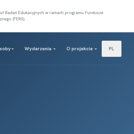
tytut Badań Edukacyjnych w ramach programu Fundusze
znego (FERS).
Wybierz swój j
soby
Wydarzenia
O projekcie
PL