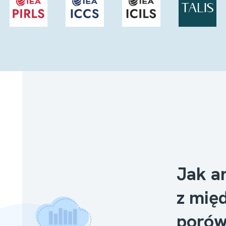
Jak a
z mię
porów