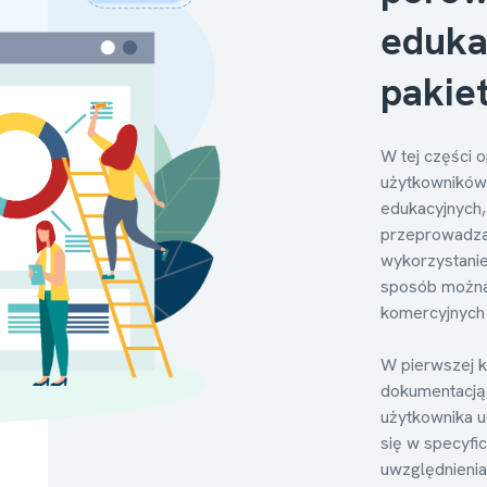
eduka
pakie
W tej części 
użytkowników
edukacyjnych,
przeprowadzan
wykorzystanie
sposób można 
komercyjnych 
W pierwszej ko
dokumentacją,
użytkownika u
się w specyfi
uwzględnienia