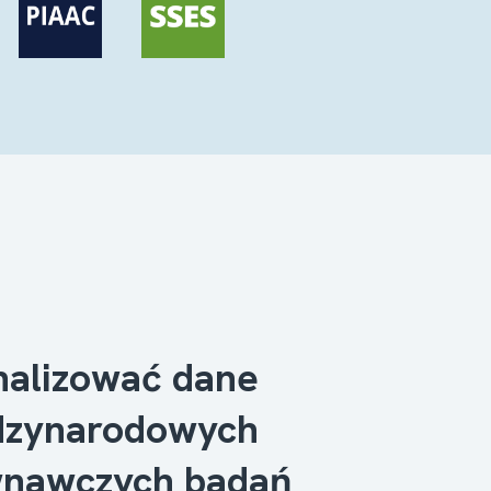
nalizować dane
dzynarodowych
nawczych badań