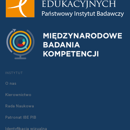
INSTYTUT
O nas
Kierownictwo
Rada Naukowa
Patronat IBE PIB
Identyfikacja wizualna