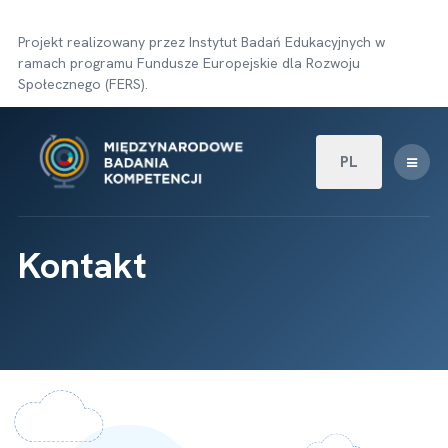
Projekt realizowany przez Instytut Badań Edukacyjnych w
ramach programu Fundusze Europejskie dla Rozwoju
Społecznego (FERS).
Wybierz swój języ
PL
Kontakt