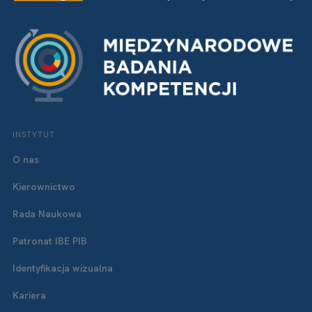
INSTYTUT
O nas
Kierownictwo
Rada Naukowa
Patronat IBE PIB
Identyfikacja wizualna
Kariera