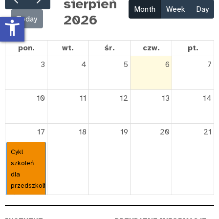
sierpień
Month
Week
Day
2026
Today
accessibility_new
pon.
wt.
śr.
czw.
pt.
3
4
5
6
7
10
11
12
13
14
17
18
19
20
21
Cykl
szkoleń
dla
przedszkoli:
"Łączymy.
Tworzenie