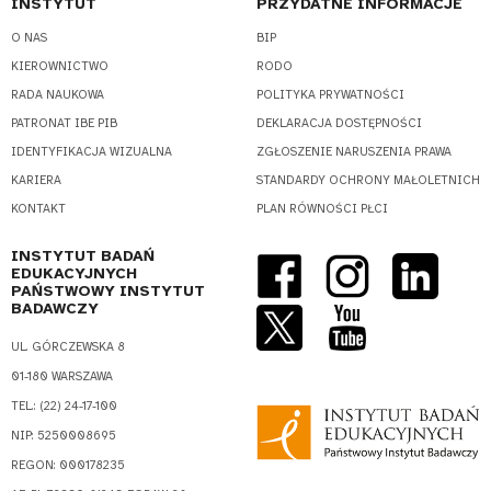
spójnych i
INSTYTUT
PRZYDATNE INFORMACJE
wspierających
O NAS
BIP
środowisk
KIEROWNICTWO
RODO
uczenia
RADA NAUKOWA
POLITYKA PRYWATNOŚCI
się i
PATRONAT IBE PIB
DEKLARACJA DOSTĘPNOŚCI
rozwoju"
IDENTYFIKACJA WIZUALNA
ZGŁOSZENIE NARUSZENIA PRAWA
Cykl
KARIERA
STANDARDY OCHRONY MAŁOLETNICH
szkoleń
KONTAKT
PLAN RÓWNOŚCI PŁCI
dla szkół:
"Łączymy.
INSTYTUT BADAŃ
Tworzenie
EDUKACYJNYCH
PAŃSTWOWY INSTYTUT
spójnych i
BADAWCZY
wspierających
środowisk
UL. GÓRCZEWSKA 8
uczenia
01-180 WARSZAWA
się i
TEL.: (22) 24-17-100
rozwoju"
NIP: 5250008695
24
25
26
27
28
REGON: 000178235