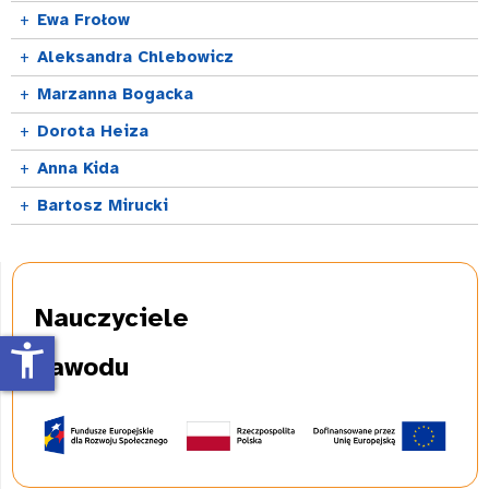
+
Ewa Frołow
+
Aleksandra Chlebowicz
+
Marzanna Bogacka
+
Dorota Heiza
+
Anna Kida
+
Bartosz Mirucki
Nauczyciele
accessibility_new
zawodu