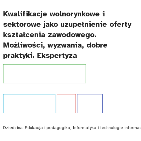
Kwalifikacje wolnorynkowe i
sektorowe jako uzupełnienie oferty
kształcenia zawodowego.
Możliwości, wyzwania, dobre
praktyki. Ekspertyza
Projekt:
Zintegrowany System Kwalifikacji
Typ publikacji:
Ekspertyza
Język:
PL
WCAG - TAK
Dziedzina:
Edukacja i pedagogika, Informatyka i technologie informa