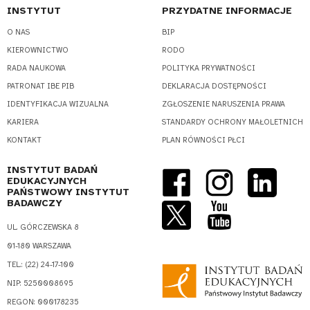
INSTYTUT
PRZYDATNE INFORMACJE
O NAS
BIP
KIEROWNICTWO
RODO
RADA NAUKOWA
POLITYKA PRYWATNOŚCI
PATRONAT IBE PIB
DEKLARACJA DOSTĘPNOŚCI
IDENTYFIKACJA WIZUALNA
ZGŁOSZENIE NARUSZENIA PRAWA
KARIERA
STANDARDY OCHRONY MAŁOLETNICH
KONTAKT
PLAN RÓWNOŚCI PŁCI
INSTYTUT BADAŃ
EDUKACYJNYCH
PAŃSTWOWY INSTYTUT
BADAWCZY
UL. GÓRCZEWSKA 8
01-180 WARSZAWA
TEL.: (22) 24-17-100
NIP: 5250008695
REGON: 000178235