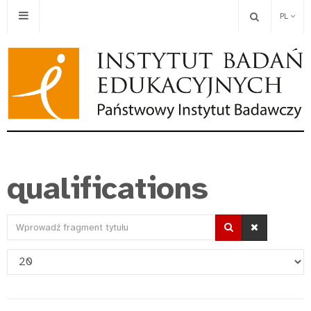
PL
qualifications
Wprowadź
fragment
Pokaż
tytułu
#