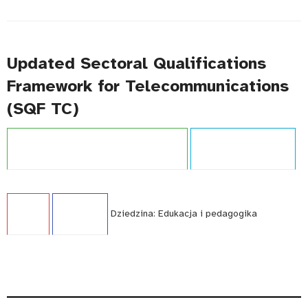
Updated Sectoral Qualifications
Framework for Telecommunications
(SQF TC)
Projekt:
Zintegrowany System Kwalifikacji
Typ publikacji:
Poradnik
Język:
EN
WCAG - TAK
Dziedzina:
Edukacja i pedagogika