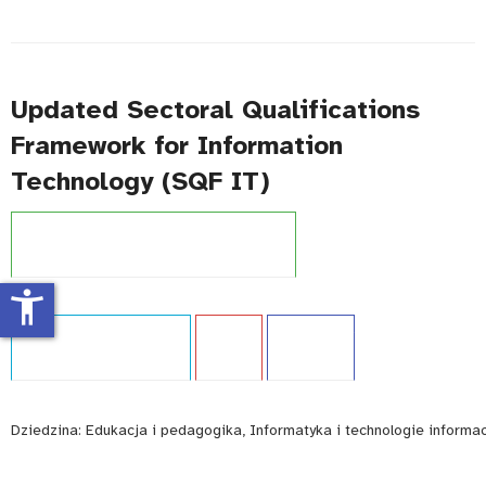
Updated Sectoral Qualifications
Framework for Information
Technology (SQF IT)
Projekt:
Zintegrowany System Kwalifikacji
accessibility_new
Typ publikacji:
Ekspertyza
Język:
EN
WCAG - TAK
Dziedzina:
Edukacja i pedagogika, Informatyka i technologie informa