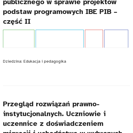
publicznego w sprawie projektów
podstaw programowych IBE PIB –
część II
Projekt:
IBE PIB
Typ publikacji:
Publikacja
Język:
PL
WCAG - TAK
Dziedzina:
Edukacja i pedagogika
Przegląd rozwiązań prawno-
instytucjonalnych. Uczniowie i
uczennice z doświadczeniem