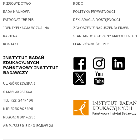
KIEROWNICTWO
RODO
RADA NAUKOWA
POLITYKA PRYWATNOŚCI
PATRONAT IBE PIB
DEKLARACJA DOSTĘPNOŚCI
IDENTYFIKACJA WIZUALNA
ZGŁOSZENIE NARUSZENIA PRAWA
KARIERA
STANDARDY OCHRONY MAŁOLETNICH
KONTAKT
PLAN RÓWNOŚCI PŁCI
INSTYTUT BADAŃ
EDUKACYJNYCH
PAŃSTWOWY INSTYTUT
BADAWCZY
UL. GÓRCZEWSKA 8
01-180 WARSZAWA
TEL.: (22) 24-17-100
NIP: 5250008695
REGON: 000178235
AE: PL-72330-81243-EGRAW-28