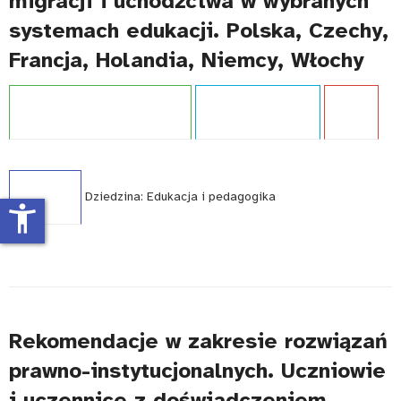
migracji i uchodźctwa w wybranych
systemach edukacji. Polska, Czechy,
Francja, Holandia, Niemcy, Włochy
Projekt:
Doświadczenie migracji
Typ publikacji:
Raport
Język:
PL
WCAG - TAK
Dziedzina:
Edukacja i pedagogika
accessibility_new
Rekomendacje w zakresie rozwiązań
prawno-instytucjonalnych. Uczniowie
i uczennice z doświadczeniem