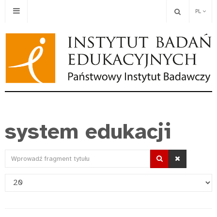
PL
system edukacji
Wprowadź
fragment
Pokaż
tytułu
#