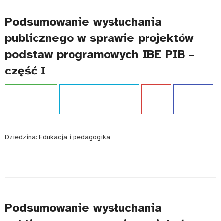
Podsumowanie wysłuchania
publicznego w sprawie projektów
podstaw programowych IBE PIB –
część I
Projekt:
IBE PIB
Typ publikacji:
Publikacja
Język:
PL
WCAG - TAK
Dziedzina:
Edukacja i pedagogika
Podsumowanie wysłuchania