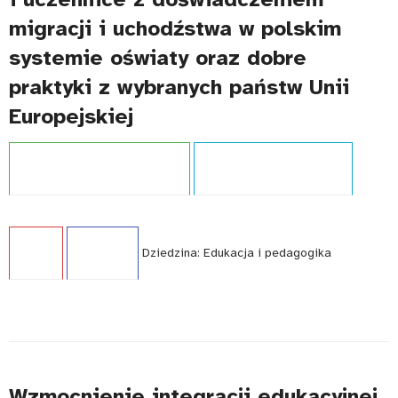
migracji i uchodźstwa w polskim
systemie oświaty oraz dobre
praktyki z wybranych państw Unii
Europejskiej
Projekt:
Doświadczenie migracji
Typ publikacji:
Opracowanie
Język:
PL
WCAG - TAK
Dziedzina:
Edukacja i pedagogika
Wzmocnienie integracji edukacyjnej