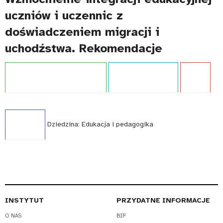
uczniów i uczennic z
doświadczeniem migracji i
uchodźstwa. Rekomendacje
Projekt:
Doświadczenie migracji
Typ publikacji:
Raport
Język:
PL
WCAG - TAK
Dziedzina:
Edukacja i pedagogika
INSTYTUT
PRZYDATNE INFORMACJE
O NAS
BIP