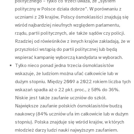
politycznego – tylko co trzeci uważa, że „system
polityczny w Polsce działa dobrze”. W porównaniu z
uczniami z 20 krajów, Polscy ósmoklasiści znajdują się
wśród najbardziej nieufnych względem parlamentu,
rządu, partii politycznych, ale także sądów czy policji.
Rzadziej od rówieśników z innych krajów zakładają, że w
przyszłości wstąpią do partii politycznej lub będą
wspierać kampanię wyborczą kandydata w wyborach.
Tylko nieco ponad jedna trzecia ósmoklasistów
wskazuje, że ludziom można ufać całkowicie lub w
dużym stopniu. Między 2009 a 2022 rokiem liczba tych
wskazań spadła aż o 22 pkt. proc., z 58% do 36%.
Niskie jest także zaufanie uczniów do szkół.
Największe zaufanie polskich ósmoklasistów budzą
naukowcy (84% uczniów ufa im całkowicie lub w dużym
stopniu). Polska znajduje się wśród krajów, w których
młodzież darzy ludzi nauki najwyższym zaufaniem.