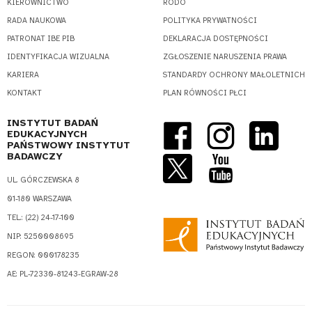
KIEROWNICTWO
RODO
RADA NAUKOWA
POLITYKA PRYWATNOŚCI
PATRONAT IBE PIB
DEKLARACJA DOSTĘPNOŚCI
IDENTYFIKACJA WIZUALNA
ZGŁOSZENIE NARUSZENIA PRAWA
KARIERA
STANDARDY OCHRONY MAŁOLETNICH
KONTAKT
PLAN RÓWNOŚCI PŁCI
INSTYTUT BADAŃ
EDUKACYJNYCH
PAŃSTWOWY INSTYTUT
BADAWCZY
UL. GÓRCZEWSKA 8
01-180 WARSZAWA
TEL.: (22) 24-17-100
NIP: 5250008695
REGON: 000178235
AE: PL-72330-81243-EGRAW-28