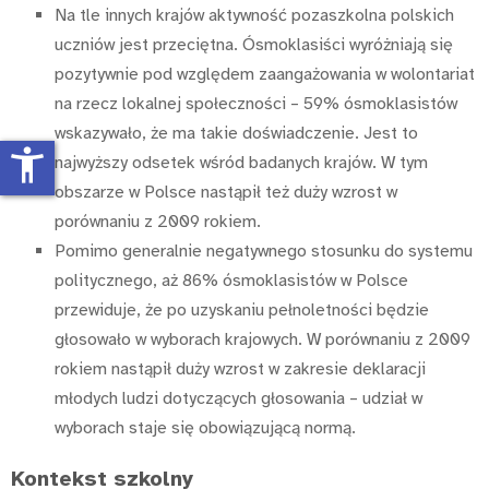
Na tle innych krajów aktywność pozaszkolna polskich
uczniów jest przeciętna. Ósmoklasiści wyróżniają się
pozytywnie pod względem zaangażowania w wolontariat
na rzecz lokalnej społeczności – 59% ósmoklasistów
wskazywało, że ma takie doświadczenie. Jest to
accessibility_new
najwyższy odsetek wśród badanych krajów. W tym
obszarze w Polsce nastąpił też duży wzrost w
porównaniu z 2009 rokiem.
Pomimo generalnie negatywnego stosunku do systemu
politycznego, aż 86% ósmoklasistów w Polsce
przewiduje, że po uzyskaniu pełnoletności będzie
głosowało w wyborach krajowych. W porównaniu z 2009
rokiem nastąpił duży wzrost w zakresie deklaracji
młodych ludzi dotyczących głosowania – udział w
wyborach staje się obowiązującą normą.
Kontekst szkolny