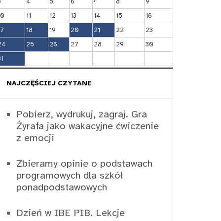
3
4
5
6
8
9
10
11
12
13
14
15
16
17
18
19
20
21
22
23
24
25
26
27
28
29
30
31
NAJCZĘŚCIEJ CZYTANE
Pobierz, wydrukuj, zagraj. Gra
Żyrafa jako wakacyjne ćwiczenie
z emocji
Zbieramy opinie o podstawach
programowych dla szkół
ponadpodstawowych
Dzień w IBE PIB. Lekcje