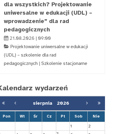
dla wszystkich? Projektowanie
uniwersalne w edukacji (UDL) –
wprowadzenie” dla rad
pedagogicznych
21.08.2026 | 09:00
Projektowanie uniwersalne w edukacji
(UDL) – szkolenie dla rad
pedagogicznych
|
Szkolenie stacjonarne
Kalendarz wydarzeń
sierpnia
2026
Pon
Wt
Śr
Cz
Pt
Sob
Nie
1
2
7