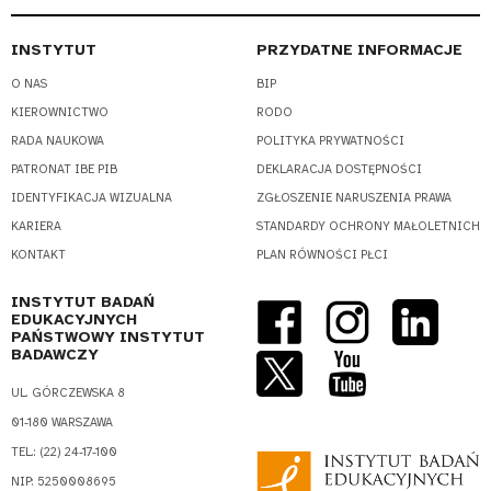
INSTYTUT
PRZYDATNE INFORMACJE
O NAS
BIP
KIEROWNICTWO
RODO
RADA NAUKOWA
POLITYKA PRYWATNOŚCI
PATRONAT IBE PIB
DEKLARACJA DOSTĘPNOŚCI
IDENTYFIKACJA WIZUALNA
ZGŁOSZENIE NARUSZENIA PRAWA
KARIERA
STANDARDY OCHRONY MAŁOLETNICH
KONTAKT
PLAN RÓWNOŚCI PŁCI
INSTYTUT BADAŃ
EDUKACYJNYCH
PAŃSTWOWY INSTYTUT
BADAWCZY
UL. GÓRCZEWSKA 8
01-180 WARSZAWA
TEL.: (22) 24-17-100
NIP: 5250008695