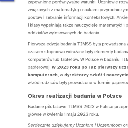
zapewnione porównywalne warunki. Uczniowie rozw
związanych z matematyką i naukami przyrodniczymi,
postaw i zebranie informacji kontekstowych. Anki
i klasy wypełniają także nauczyciele matematyki i 
oddziałów wylosowanych do badania.
Pierwsza edycja badania TIMSS była prowadzona w
czasem stopniowo wdrażane były elementy badania
komputerów lub tabletów. W Polsce w badaniu TIM
papierowej.
W 2023 roku po raz pierwszy ucz
komputerach,
a dyrektorzy szkół i nauczycie
wśród rodziców były prowadzone w formie papiero
Okres realizacji badania w Polsce
Badanie pilotażowe TIMSS 2023 w Polsce przepro
główne w kwietniu i maju 2023 roku.
Serdecznie dziękujemy Uczniom i Uczennicom ora