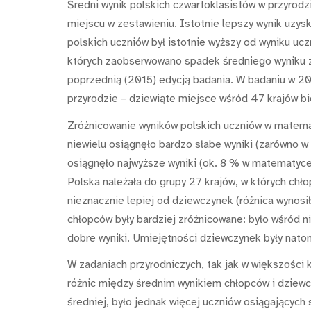
Średni wynik polskich czwartoklasistów w przyrodz
miejscu w zestawieniu. Istotnie lepszy wynik uzyska
polskich uczniów był istotnie wyższy od wyniku ucz
których zaobserwowano spadek średniego wyniku z
poprzednią (2015) edycją badania. W badaniu w 20
przyrodzie – dziewiąte miejsce wśród 47 krajów bi
Zróżnicowanie wyników polskich uczniów w matema
niewielu osiągnęło bardzo słabe wyniki (zarówno w 
osiągnęło najwyższe wyniki (ok. 8 % w matematyce 
Polska należała do grupy 27 krajów, w których chł
nieznacznie lepiej od dziewczynek (różnica wynosi
chłopców były bardziej zróżnicowane: było wśród n
dobre wyniki. Umiejętności dziewczynek były nato
W zadaniach przyrodniczych, tak jak w większości
różnic między średnim wynikiem chłopców i dzie
średniej, było jednak więcej uczniów osiągających s