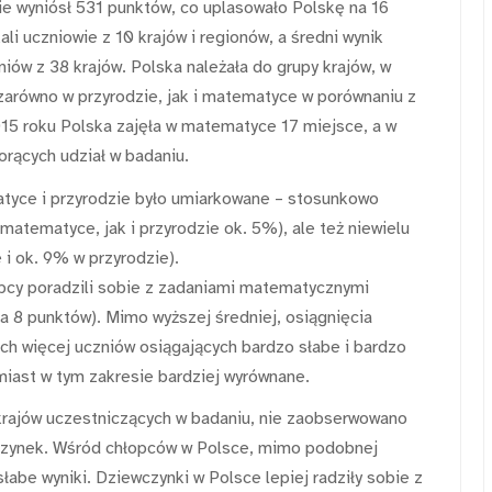
ie wyniósł 531 punktów, co uplasowało Polskę na 16
li uczniowie z 10 krajów i regionów, a średni wynik
niów z 38 krajów. Polska należała do grupy krajów, w
arówno w przyrodzie, jak i matematyce w porównaniu z
15 roku Polska zajęła w matematyce 17 miejsce, a w
orących udział w badaniu.
tyce i przyrodzie było umiarkowane – stosunkowo
matematyce, jak i przyrodzie ok. 5%), ale też niewielu
i ok. 9% w przyrodzie).
opcy poradzili sobie z zadaniami matematycznymi
ła 8 punktów). Mimo wyższej średniej, osiągnięcia
ich więcej uczniów osiągających bardzo słabe i bardzo
miast w tym zakresie bardziej wyrównane.
 krajów uczestniczących w badaniu, nie zaobserwowano
wczynek. Wśród chłopców w Polsce, mimo podobnej
łabe wyniki. Dziewczynki w Polsce lepiej radziły sobie z