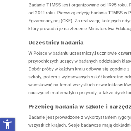
Badanie TIMSS jest organizowane od 1995 roku. P
od 2011 roku. Pierwszą edycję badania TIMSS w Po
Egzaminacyjnej (CKE). Za realizację kolejnych edy
który prowadzi je na zlecenie Ministerstwa Edukac
Uczestnicy badania
W Polsce w badaniu uczestniczyli uczniowie czwar
przyrodniczych uczący w badanych oddziałach klas
Dobór próby w każdym kraju odbywa się zgodnie z
szkoły, potem z wylosowanych szkół konkretne odd
wnioskować na temat wszystkich czwartoklasistów w
nauczycieli matematyki i przyrody, a także dyrekto
Przebieg badania w szkole i narzęd
Badanie jest prowadzone z wykorzystaniem rygor
accessibility_new
wszystkich krajach. Sesje badawcze mają dokładni