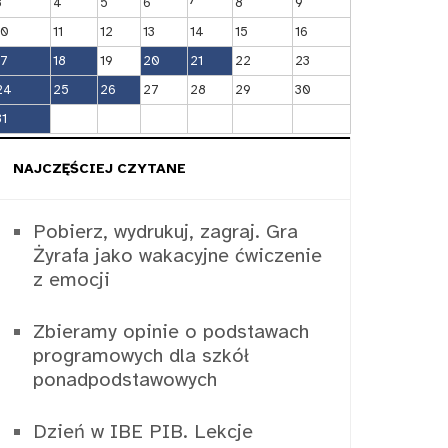
3
4
5
6
8
9
10
11
12
13
14
15
16
17
18
19
20
21
22
23
24
25
26
27
28
29
30
31
NAJCZĘŚCIEJ CZYTANE
Pobierz, wydrukuj, zagraj. Gra
Żyrafa jako wakacyjne ćwiczenie
z emocji
Zbieramy opinie o podstawach
programowych dla szkół
ponadpodstawowych
Dzień w IBE PIB. Lekcje