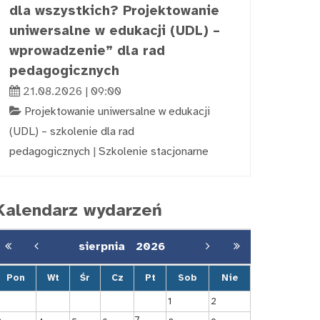
dla wszystkich? Projektowanie
uniwersalne w edukacji (UDL) –
wprowadzenie” dla rad
pedagogicznych
21.08.2026 | 09:00
Projektowanie uniwersalne w edukacji
(UDL) – szkolenie dla rad
pedagogicznych
|
Szkolenie stacjonarne
Kalendarz wydarzeń
sierpnia
2026
Pon
Wt
Śr
Cz
Pt
Sob
Nie
1
2
7