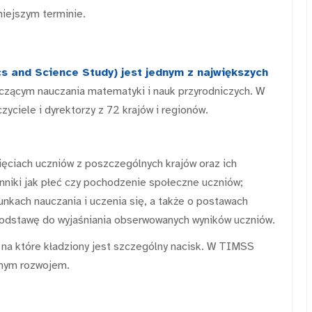
iejszym terminie.
cs and Science Study
) jest jednym z największych
zącym nauczania matematyki i nauk przyrodniczych. W
yciele i dyrektorzy z 72 krajów i regionów.
ięciach uczniów z poszczególnych krajów oraz ich
ynniki jak płeć czy pochodzenie społeczne uczniów;
unkach nauczania i uczenia się, a także o postawach
 podstawę do wyjaśniania obserwowanych wyników uczniów.
 na które kładziony jest szczególny nacisk. W TIMSS
onym rozwojem.