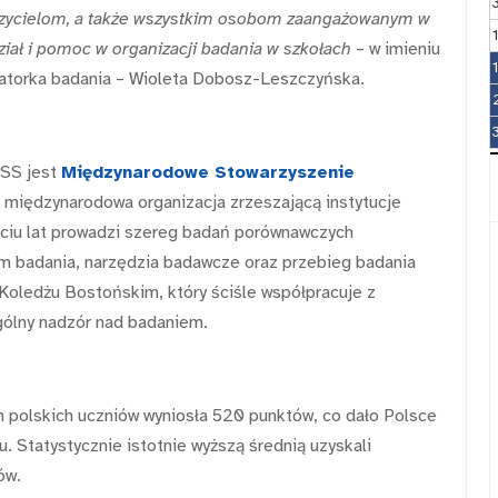
czycielom, a także wszystkim osobom zaangażowanym w
iał i pomoc w organizacji badania w szkołach
– w imieniu
torka badania – Wioleta Dobosz-Leszczyńska.
MSS jest
Międzynarodowe Stowarzyszenie
o międzynarodowa organizacja zrzeszającą instytucje
ęciu lat prowadzi szereg badań porównawczych
m badania, narzędzia badawcze oraz przebieg badania
ledżu Bostońskim, który ściśle współpracuje z
gólny nadzór nad badaniem.
polskich uczniów wyniosła 520 punktów, co dało Polsce
. Statystycznie istotnie wyższą średnią uzyskali
ów.