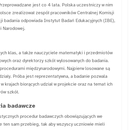
rzeprowadzane jest co 4 lata. Polska uczestniczy w nim
lsce zrealizował zespół pracowników Centralnej Komisji
cji badania odpowiada Instytut Badań Edukacyjnych (IBE),
ji Narodowej.
tych klas, a także nauczyciele matematyki i przedmiotów
owych oraz dyrektorzy szkół wylosowanych do badania.
 procedurami międzynarodowymi. Najpierw losowane są
ziały. Próba jest reprezentatywna, a badanie pozwala
 krajach biorących udział w projekcie oraz na temat ich
rów szkół.
zia badawcze
ystycznych procedur badawczych obowiązujących we
e ten sam przebieg, tak aby wszyscy uczniowie mieli