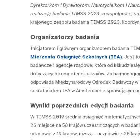
Dyrektorkom i Dyrektorom, Nauczycielkom i Nau
realizację badania TIMSS 2023 za współpracę, udz
krajowego zespołu badania TIMSS 2023, koordyna
Organizatorzy badania
Inicjatorem i głównym organizatorem badania TI
Mierzenia Osiągnięć Szkolnych (IEA)
. Jest t
badawcze i agencje rządowe, która od kilkudziesi
dotyczących kompetencji uczniów. Za harmonogra
odpowiada Międzynarodowy Ośrodek Badawczy w Ko
sekretariatem IEA w Amsterdamie sprawującym o
Wyniki poprzednich edycji badania
W TIMSS 2019 średnia osiągnięć matematycznych 
26 miejsce na 58 krajów uczestniczących w badaniu
uczniowie z 19 krajów, niższą – uczniowie z 26 kraj