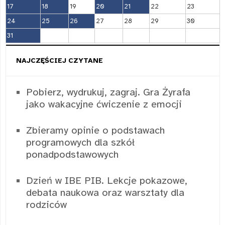
17
18
19
20
21
22
23
24
25
26
27
28
29
30
31
NAJCZĘŚCIEJ CZYTANE
Pobierz, wydrukuj, zagraj. Gra Żyrafa
jako wakacyjne ćwiczenie z emocji
Zbieramy opinie o podstawach
programowych dla szkół
ponadpodstawowych
Dzień w IBE PIB. Lekcje pokazowe,
debata naukowa oraz warsztaty dla
rodziców