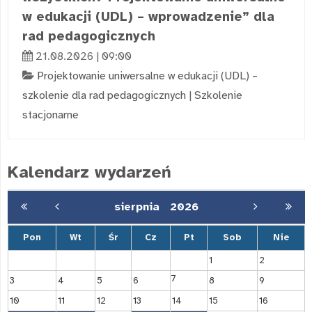
w edukacji (UDL) – wprowadzenie” dla
rad pedagogicznych
21.08.2026 | 09:00
Projektowanie uniwersalne w edukacji (UDL) –
szkolenie dla rad pedagogicznych
|
Szkolenie
stacjonarne
Kalendarz wydarzeń
sierpnia
2026
Pon
Wt
Śr
Cz
Pt
Sob
Nie
1
2
7
3
4
5
6
8
9
10
11
12
13
14
15
16