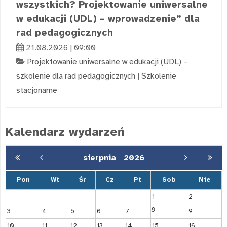
wszystkich? Projektowanie uniwersalne
w edukacji (UDL) – wprowadzenie” dla
rad pedagogicznych
21.08.2026 | 09:00
Projektowanie uniwersalne w edukacji (UDL) –
szkolenie dla rad pedagogicznych
|
Szkolenie
stacjonarne
Kalendarz wydarzeń
sierpnia
2026
Pon
Wt
Śr
Cz
Pt
Sob
Nie
1
2
8
3
4
5
6
7
9
10
11
12
13
14
15
16