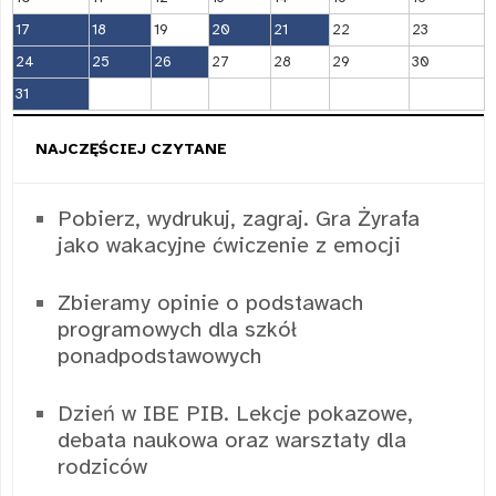
17
18
19
20
21
22
23
24
25
26
27
28
29
30
31
NAJCZĘŚCIEJ CZYTANE
Pobierz, wydrukuj, zagraj. Gra Żyrafa
jako wakacyjne ćwiczenie z emocji
Zbieramy opinie o podstawach
programowych dla szkół
ponadpodstawowych
Dzień w IBE PIB. Lekcje pokazowe,
debata naukowa oraz warsztaty dla
rodziców