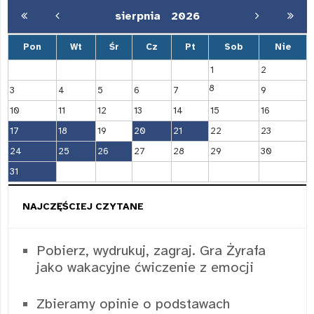
sierpnia
2026
Pon
Wt
Śr
Cz
Pt
Sob
Nie
1
2
8
3
4
5
6
7
9
10
11
12
13
14
15
16
17
18
19
20
21
22
23
24
25
26
27
28
29
30
31
NAJCZĘŚCIEJ CZYTANE
Pobierz, wydrukuj, zagraj. Gra Żyrafa
jako wakacyjne ćwiczenie z emocji
Zbieramy opinie o podstawach