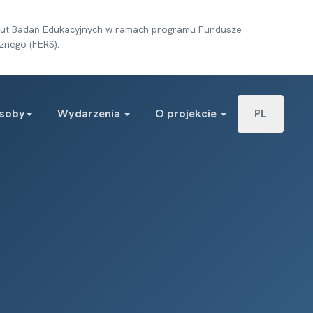
tytut Badań Edukacyjnych w ramach programu Fundusze
znego (FERS).
Wybierz swój j
soby
Wydarzenia
O projekcie
PL