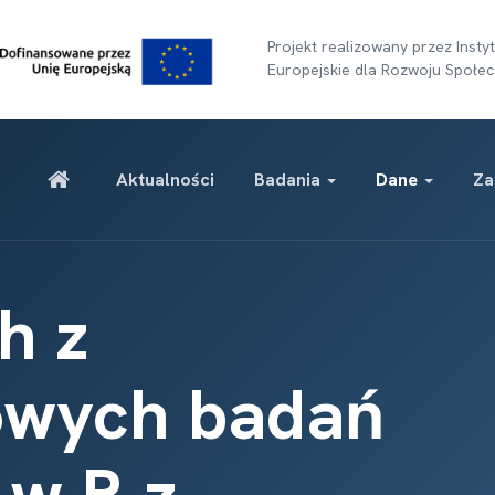
Projekt realizowany przez Ins
Europejskie dla Rozwoju Społec
Aktualności
Badania
Dane
Za
h z
owych badań
 w R z