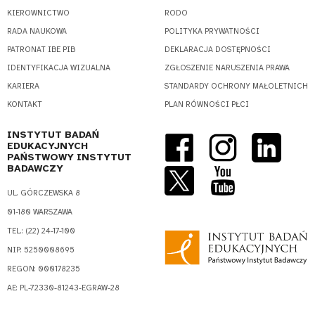
KIEROWNICTWO
RODO
RADA NAUKOWA
POLITYKA PRYWATNOŚCI
PATRONAT IBE PIB
DEKLARACJA DOSTĘPNOŚCI
IDENTYFIKACJA WIZUALNA
ZGŁOSZENIE NARUSZENIA PRAWA
KARIERA
STANDARDY OCHRONY MAŁOLETNICH
KONTAKT
PLAN RÓWNOŚCI PŁCI
INSTYTUT BADAŃ
EDUKACYJNYCH
PAŃSTWOWY INSTYTUT
BADAWCZY
UL. GÓRCZEWSKA 8
01-180 WARSZAWA
TEL.: (22) 24-17-100
NIP: 5250008695
REGON: 000178235
AE: PL-72330-81243-EGRAW-28