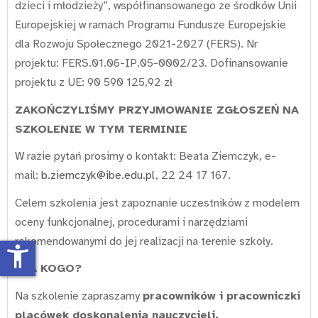
dzieci i młodzieży”, współfinansowanego ze środków Unii
Europejskiej w ramach Programu Fundusze Europejskie
dla Rozwoju Społecznego 2021-2027 (FERS). Nr
projektu: FERS.01.06-IP.05-0002/23. Dofinansowanie
projektu z UE: 90 590 125,92 zł
ZAKOŃCZYLIŚMY PRZYJMOWANIE ZGŁOSZEŃ NA
SZKOLENIE W TYM TERMINIE
W razie pytań prosimy o kontakt: Beata Ziemczyk, e-
mail:
b.ziemczyk@ibe.edu.pl
, 22 24 17 167.
Celem szkolenia jest zapoznanie uczestników z modelem
oceny funkcjonalnej, procedurami i narzędziami
rekomendowanymi do jej realizacji na terenie szkoły.
accessibility_new
DLA KOGO?
Na szkolenie zapraszamy
pracowników i pracowniczki
placówek doskonalenia nauczycieli.