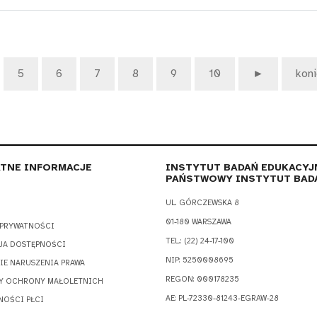
5
6
7
8
9
10
►
kon
TNE INFORMACJE
INSTYTUT BADAŃ EDUKACYJ
PAŃSTWOWY INSTYTUT BAD
UL. GÓRCZEWSKA 8
01-180 WARSZAWA
 PRYWATNOŚCI
TEL.: (22) 24-17-100
JA DOSTĘPNOŚCI
NIP: 5250008695
IE NARUSZENIA PRAWA
REGON: 000178235
Y OCHRONY MAŁOLETNICH
AE: PL-72330-81243-EGRAW-28
NOŚCI PŁCI