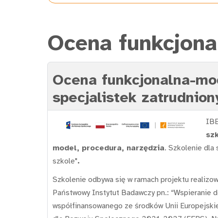
Ocena funkcjona
Ocena funkcjonalna-mode
specjalistek zatrudnio
IBE
szk
model, procedura, narzędzia
. Szkolenie dla 
szkole"
.
Szkolenie odbywa się w ramach projektu realizo
Państwowy Instytut Badawczy pn.: “Wspieranie do
współfinansowanego ze środków Unii Europejski