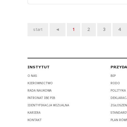
start
◄
1
2
3
4
INSTYTUT
PRZYDA
O NAS
BIP
KIEROWNICTWO
RODO
RADA NAUKOWA
POLITYKA
PATRONAT IBE PIB
DEKLARAC
IDENTYFIKACJA WIZUALNA
ZGŁOSZEN
KARIERA
STANDARD
KONTAKT
PLAN RÓW