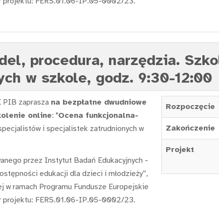
 projektu: FERS.01.06-IP.05-0002/23.
l, procedura, narzędzia. Szkol
ych w szkole, godz. 9:30-12:00
 PIB zaprasza
na bezpłatne dwudniowe
Rozpoczęcie
olenie online
: "
Ocena funkcjonalna-
Zakończenie
specjalistów i specjalistek zatrudnionych w
Projekt
wanego przez Instytut Badań Edukacyjnych -
stępności edukacji dla dzieci i młodzieży”,
ej w ramach Programu Fundusze Europejskie
 projektu: FERS.01.06-IP.05-0002/23.