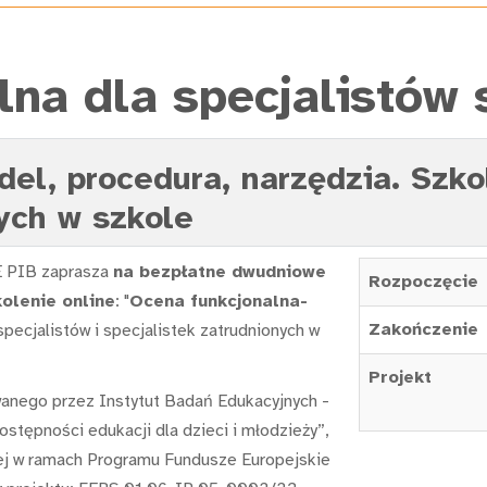
lna dla specjalistów 
l, procedura, narzędzia. Szkol
nych w szkole
 PIB zaprasza
na bezpłatne dwudniowe
Rozpoczęcie
olenie online
: "
Ocena funkcjonalna-
Zakończenie
specjalistów i specjalistek zatrudnionych w
Projekt
wanego przez Instytut Badań Edukacyjnych -
stępności edukacji dla dzieci i młodzieży”,
ej w ramach Programu Fundusze Europejskie