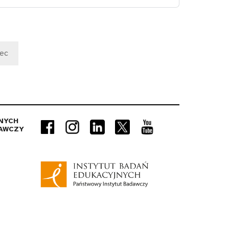
iec
NYCH
AWCZY