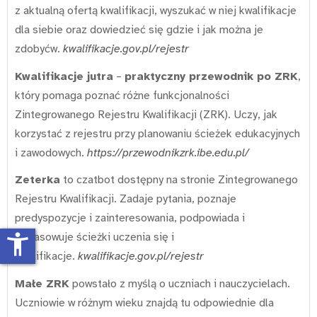
z aktualną ofertą kwalifikacji, wyszukać w niej kwalifikacje
dla siebie oraz dowiedzieć się gdzie i jak można je
zdobyćw.
kwalifikacje.gov.pl/rejestr
Kwalifikacje jutra
–
praktyczny przewodnik po ZRK
,
który pomaga poznać różne funkcjonalności
Zintegrowanego Rejestru Kwalifikacji (ZRK). Uczy, jak
korzystać z rejestru przy planowaniu ścieżek edukacyjnych
i zawodowych.
https://przewodnikzrk.ibe.edu.pl/
Zeterka
to czatbot dostępny na stronie Zintegrowanego
Rejestru Kwalifikacji. Zadaje pytania, poznaje
predyspozycje i zainteresowania, podpowiada i
accessibility_new
dopasowuje ścieżki uczenia się i
kwalifikacje.
kwalifikacje.gov.pl/rejestr
Małe ZRK
powstało z myślą o uczniach i nauczycielach.
Uczniowie w różnym wieku znajdą tu odpowiednie dla