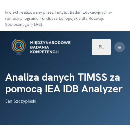
Projekt realizowany przez Instytut Badań Edukacyjnych w
ramach programu Fundusze Europejskie dla Rozwoju
Społecznego (FERS).
Wybierz swój języ
PL
Analiza danych TIMSS za
pomocą IEA IDB Analyzer
Jan Szczypiński