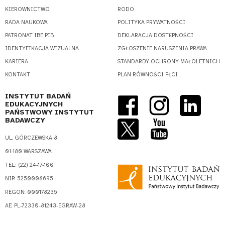
KIEROWNICTWO
RODO
RADA NAUKOWA
POLITYKA PRYWATNOŚCI
PATRONAT IBE PIB
DEKLARACJA DOSTĘPNOŚCI
IDENTYFIKACJA WIZUALNA
ZGŁOSZENIE NARUSZENIA PRAWA
KARIERA
STANDARDY OCHRONY MAŁOLETNICH
KONTAKT
PLAN RÓWNOŚCI PŁCI
INSTYTUT BADAŃ
EDUKACYJNYCH
PAŃSTWOWY INSTYTUT
BADAWCZY
UL. GÓRCZEWSKA 8
01-180 WARSZAWA
TEL.: (22) 24-17-100
NIP: 5250008695
REGON: 000178235
AE: PL-72330-81243-EGRAW-28